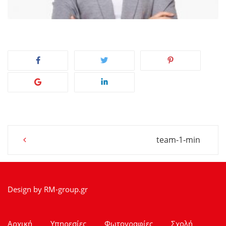
Post
team-1-min
navigation
Design by
RM-group.gr
Αρχική
Υπηρεσίες
Φωτογραφίες
Σχολή